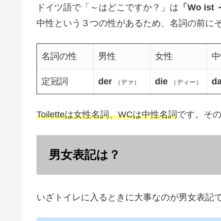
ドイツ語で「～はどこですか？」は
「Wo ist
中性という３つの性があるため、名詞の前に
名詞の性
男性
女性
中
定冠詞
der
die
d
（デァ）
（ディー）
Toiletteは女性名詞、WCは中性名詞
です。そ
男女表記は？
いざトイレに入るときに大事なのが男女表記