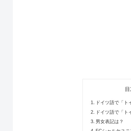
目
ドイツ語で「ト
ドイツ語で「ト
男女表記は？
FCシャルケユ