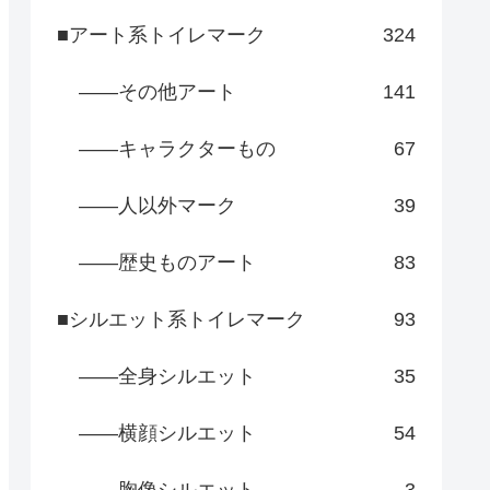
■アート系トイレマーク
324
――その他アート
141
――キャラクターもの
67
――人以外マーク
39
――歴史ものアート
83
■シルエット系トイレマーク
93
――全身シルエット
35
――横顔シルエット
54