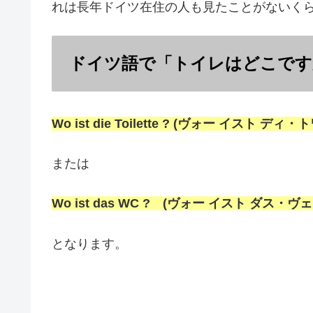
れは長年ドイツ在住の人も見たことがないく
ドイツ語で「トイレはどこです
Wo ist die Toilette ? (ヴォー イスト デ
または
Wo ist das WC ? (ヴォー イスト ダス
となります。