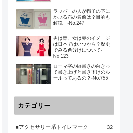
ラッパーの人が帽子の下に
かぶる布の名前は？目的も
解説！‐No.247
男は青、女は赤のイメージ
は日本ではいつから？歴史
でみる色分けについて-
No.123
ローマ字の縦書きの向きっ
て書き上げと書き下げのル
ールってあるの？‐No.755
カテゴリー
■アクセサリー系トイレマーク
32