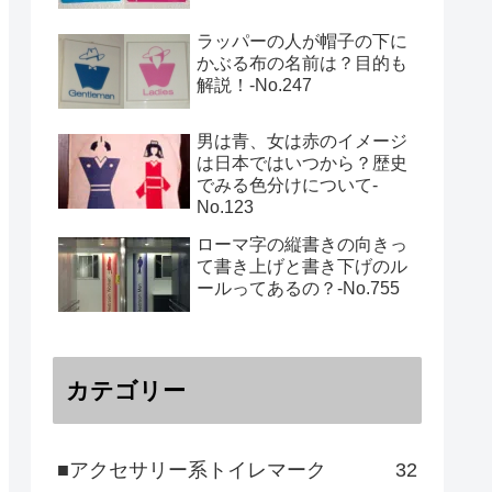
ラッパーの人が帽子の下に
かぶる布の名前は？目的も
解説！‐No.247
男は青、女は赤のイメージ
は日本ではいつから？歴史
でみる色分けについて-
No.123
ローマ字の縦書きの向きっ
て書き上げと書き下げのル
ールってあるの？‐No.755
カテゴリー
■アクセサリー系トイレマーク
32