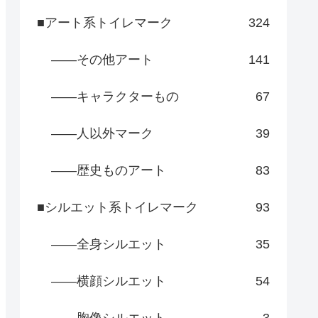
■アート系トイレマーク
324
――その他アート
141
――キャラクターもの
67
――人以外マーク
39
――歴史ものアート
83
■シルエット系トイレマーク
93
――全身シルエット
35
――横顔シルエット
54