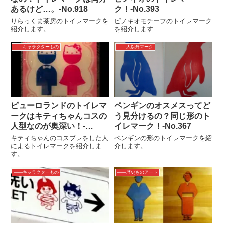
あるけど…。‐No.918
ク！‐No.393
りらっくま茶房のトイレマークを
ピノキオモチーフのトイレマーク
紹介します。
を紹介します
――キャラクターもの
――人以外マーク
ピューロランドのトイレマ
ペンギンのオスメスってど
ークはキティちゃんコスの
う見分けるの？同じ形のト
人型なのが奥深い！‐
イレマーク！‐No.367
No.928
キティちゃんのコスプレをした人
ペンギンの形のトイレマークを紹
によるトイレマークを紹介しま
介します。
す。
――キャラクターもの
――歴史ものアート