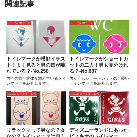
関連記事
――その他アート
――その他アート
トイレマークが横顔イラス
トイレマークがショートカ
ト！よく見ると男の首が離
ットの二人！男女見分けれ
れている？‐No.258
る？‐No.687
男性の首と胴体が離れているトイ
男女ともショートカットの可愛い
レマークを紹介します。
トイレマークを紹介します。
――キャラクターもの
――キャラクターもの
リラックマって男なの？女
ディズニーランドにあった
なの？トイレマークは両方
ピノキオのトイレマー