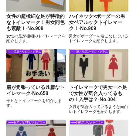
女性の超極細な足が特徴的
ハイネック×ボーダーの男
なトイレマーク！男女同色
女ペアルックトイレマー
も素敵！‐No.908
ク！‐No.909
女性の足が極細のトイレマークを
男女がボーダーを着こなしている
紹介します。
トイレマークを紹介します。
――四肢アリピクトグラム
――腕アリ足1本ピクトグラム
肩が角張っている凡庸なト
トイレマークで男女一本足
イレマーク‐No.658
で女性が気合入ってるも
の！入手は？-No.004
平凡なトイレマークを紹介しま
す。
女性が気合入っているような面白
いトイレマークを紹介します。
――腕アリ足1本ピクトグラム
――四肢アリピクトグラム