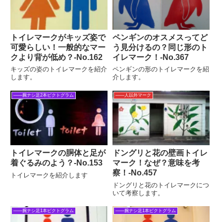
トイレマークがキッズ姿で
ペンギンのオスメスってど
可愛らしい！一般的なマー
う見分けるの？同じ形のト
クより背が低め？‐No.162
イレマーク！‐No.367
キッズの姿のトイレマークを紹介
ペンギンの形のトイレマークを紹
します。
介します。
――腕ナシ足2本ピクトグラム
――人以外マーク
トイレマークの胴体と足が
ドングリと花の壁画トイレ
着ぐるみのよう？-No.153
マーク！なぜ？意味を考
察！‐No.457
トイレマークを紹介します
ドングリと花のトイレマークにつ
いて考察します。
――腕ナシ足1本ピクトグラム
――腕ナシ足1本ピクトグラム