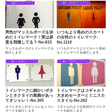
――四肢アリピクトグラム
――腕ナシ足1本ピクトグラム
男性がマッスルポーズを決
いつもより長めのスカート
めたトイレマーク！実は尿
の女性のトイレマーク-
意を我慢してる？‐No.833
No.1110
マッスルポーズのトイレマークを
いつものマークよりスカート長め
紹介します。
なトイレマークを紹介します。
――腕ナシ足1本ピクトグラム
――腕ナシ足2本ピクトグラム
トイレマークに細かいボタ
トイレマークはコギャル？
ンとネクタイの装飾があっ
大きめセーターとミニスカ
てオシャレ！‐No.305
スタイル‐No.262
タイとボタンがオシャレなトイレ
コギャルのような恰好のトイレマ
マークを紹介します
ークを紹介します