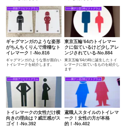
――四肢アリピクトグラム
――腕ナシ足1本ピクトグラム
ギャグマンガのような姿形
東京五輪’64のトイレマー
がちんちくりんで滑稽なト
クに似ているけど少しアレ
イレマーク！‐No.816
ンジされている‐No.884
ギャグマンガのような形が面白い
東京五輪’64の時に誕生したトイ
トイレマークを紹介します。
レマークに似ているものを紹介し
ます
――四肢アリピクトグラム
――腕ナシ足2本ピクトグラム
トイレマークの女性だけ横
鳶職人スタイルのトイレマ
向きの理由は？威圧感がス
ーク！女性の方が本格
ゴイ！‐No.392
的！‐No.402