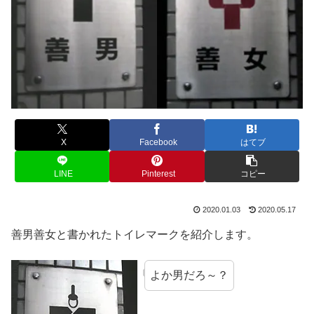
X
Facebook
はてブ
LINE
Pinterest
コピー
2020.01.03
2020.05.17
善男善女と書かれたトイレマークを紹介します。
よか男だろ～？