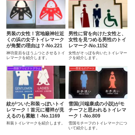
男装の女性！宮地嶽神社近
男性に背を向けた女性と、
くの浜の女子トイレマーク
女性を見つめる男性のトイ
が角髪の理由は？‐No.221
レマーク‐No.1152
神功皇后をほうふつとさせるトイ
女性がそっぽを向いたトイレマー
レマークを紹介します。
クを紹介します。
――四肢アリピクトグラム
――歴史ものアート
紋がついた和装っぽいトイ
雪国(川端康成の小説)がモ
レマーク！首元に襦袢が見
チーフと思われるトイレマ
えるのも素敵！-No.1169
ーク！‐No.809
和装トイレマークを紹介します。
雪国モチーフのトイレマークにつ
いて紹介します。