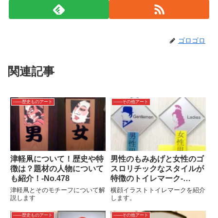
ゴロゴロ
関連記事
――歴史ものアート
――その他アート
津軽凧について！歴史や特
男性のもみあげと女性のゴ
徴は？題材の人物について
スロリチックなスタイルが
も紹介！‐No.478
特徴のトイレマーク‐
No.832
津軽凧とそのモチーフについて解
横顔イラストトイレマークを紹介
説します
します。
――歴史ものアート
――その他アート