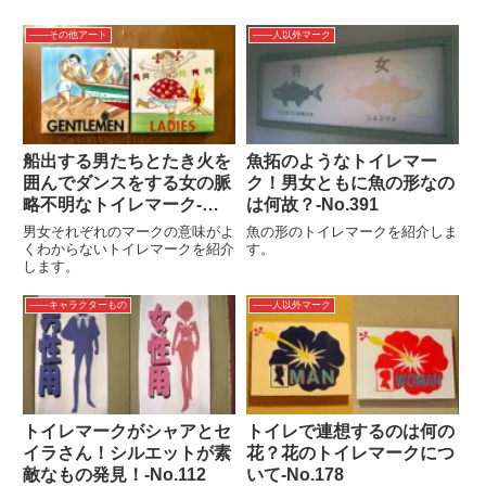
――その他アート
――人以外マーク
船出する男たちとたき火を
魚拓のようなトイレマー
囲んでダンスをする女の脈
ク！男女ともに魚の形なの
略不明なトイレマーク‐
は何故？‐No.391
No.940
男女それぞれのマークの意味がよ
魚の形のトイレマークを紹介しま
くわからないトイレマークを紹介
す。
します。
――キャラクターもの
――人以外マーク
トイレマークがシャアとセ
トイレで連想するのは何の
イラさん！シルエットが素
花？花のトイレマークにつ
敵なもの発見！-No.112
いて-No.178