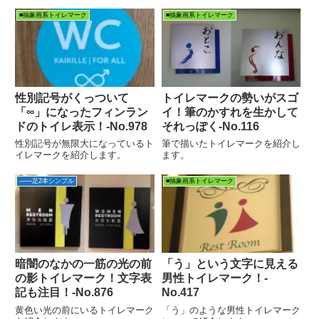
それが腕なら貧相じゃない？発見
場所：沖縄県那覇市おもろまち
■抽象画系トイレマーク
■抽象画系トイレマーク
書店発見日：2026年3月22日リボ
ン？腕？今回のトイレマークは、
よく見る一般的な〇と△の...
性別記号がくっついて
トイレマークの勢いがスゴ
「∞」になったフィンラン
イ！筆のかすれを生かして
ドのトイレ表示！‐No.978
それっぽく-No.116
性別記号が無限大になっているト
筆で描いたトイレマークを紹介し
イレマークを紹介します。
ます。
――足2本シンプル
■抽象画系トイレマーク
暗闇のなかの一筋の光の前
「う」という文字に見える
の影トイレマーク！文字表
男性トイレマーク！‐
記も注目！‐No.876
No.417
黄色い光の前にいるトイレマーク
「う」のような男性トイレマーク