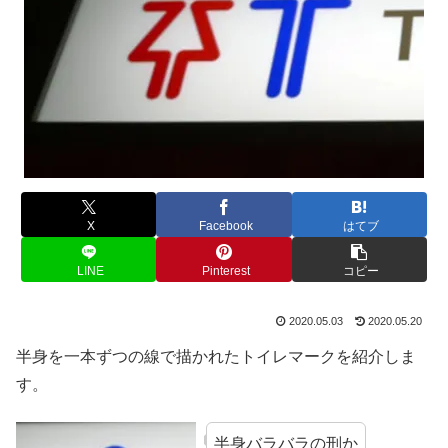
X
Facebook
はてブ
LINE
Pinterest
コピー
2020.05.03
2020.05.20
半身を一本ずつの線で描かれたトイレマークを紹介しま
す。
半身バラバラの刑か