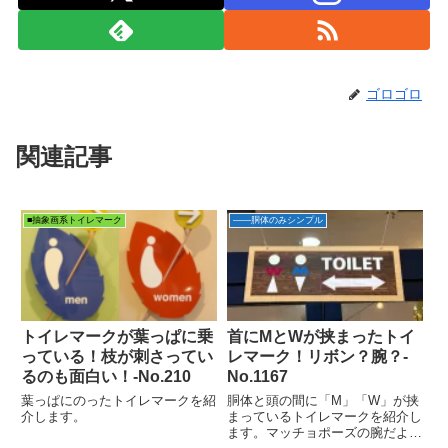
ゴロゴロ
関連記事
■抽象画系トイレマーク
――胴体のみシンプル
トイレマークが葉っぱに乗
首にMとWが挟まったトイ
っている！枝が刺さってい
レマーク！リボン？腕？-
るのも面白い！‐No.210
No.1167
葉っぱにのったトイレマークを紹
胴体と頭の間に「M」「W」が挟
介します。
まっているトイレマークを紹介し
ます。マッチョポーズの腕だよ！