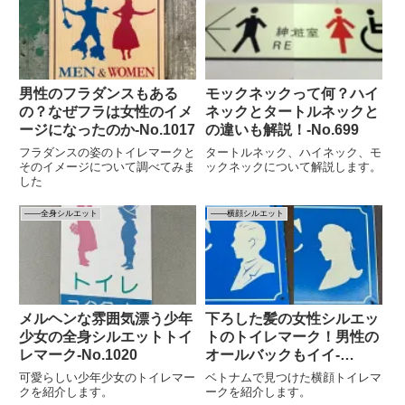
男性のフラダンスもある
モックネックって何？ハイ
の？なぜフラは女性のイメ
ネックとタートルネックと
ージになったのか-No.1017
の違いも解説！‐No.699
フラダンスの姿のトイレマークと
タートルネック、ハイネック、モ
そのイメージについて調べてみま
ックネックについて解説します。
した
――全身シルエット
――横顔シルエット
メルヘンな雰囲気漂う少年
下ろした髪の女性シルエッ
少女の全身シルエットトイ
トのトイレマーク！男性の
レマーク-No.1020
オールバックもイイ-
No.1066
可愛らしい少年少女のトイレマー
ベトナムで見つけた横顔トイレマ
クを紹介します。
ークを紹介します。