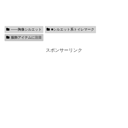
――胸像シルエット
■シルエット系トイレマーク
服飾アイテムに注目
スポンサーリンク