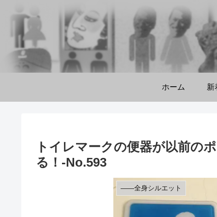
ホーム
新
トイレマークの便器が以前のポ
る！‐No.593
――全身シルエット