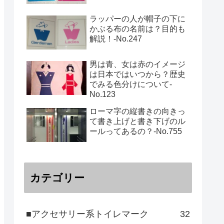
ラッパーの人が帽子の下に
かぶる布の名前は？目的も
解説！‐No.247
男は青、女は赤のイメージ
は日本ではいつから？歴史
でみる色分けについて-
No.123
ローマ字の縦書きの向きっ
て書き上げと書き下げのル
ールってあるの？‐No.755
カテゴリー
■アクセサリー系トイレマーク
32