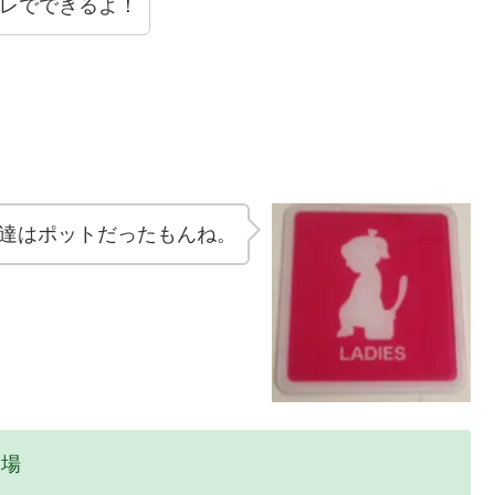
レでできるよ！
達はポットだったもんね。
工場