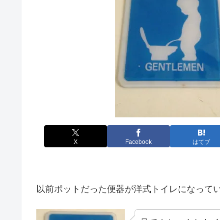
X
Facebook
はてブ
以前ポットだった便器が洋式トイレになって