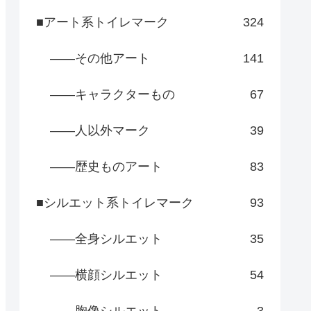
■アート系トイレマーク
324
――その他アート
141
――キャラクターもの
67
――人以外マーク
39
――歴史ものアート
83
■シルエット系トイレマーク
93
――全身シルエット
35
――横顔シルエット
54