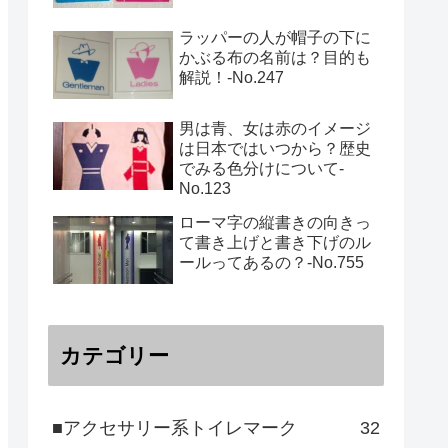
ラッパーの人が帽子の下に
かぶる布の名前は？目的も
解説！‐No.247
男は青、女は赤のイメージ
は日本ではいつから？歴史
でみる色分けについて-
No.123
ローマ字の縦書きの向きっ
て書き上げと書き下げのル
ールってあるの？‐No.755
カテゴリー
■アクセサリー系トイレマーク
32