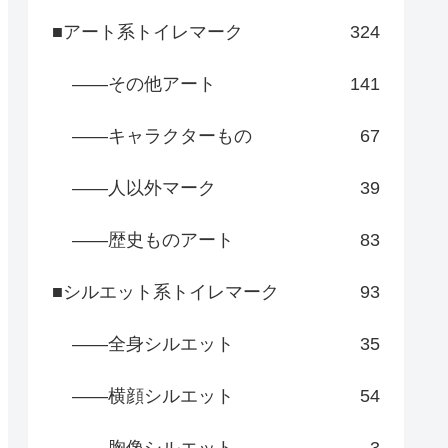
■アート系トイレマーク
324
――その他アート
141
――キャラクターもの
67
――人以外マーク
39
――歴史ものアート
83
■シルエット系トイレマーク
93
――全身シルエット
35
――横顔シルエット
54