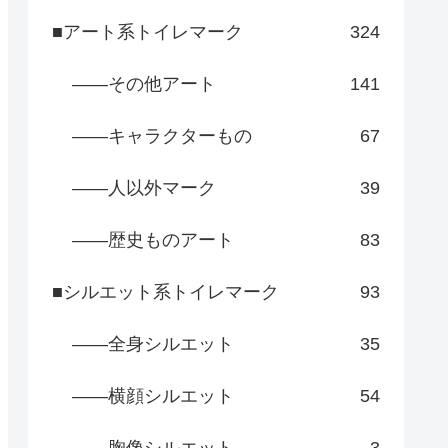
■アート系トイレマーク
324
――その他アート
141
――キャラクターもの
67
――人以外マーク
39
――歴史ものアート
83
■シルエット系トイレマーク
93
――全身シルエット
35
――横顔シルエット
54
――胸像シルエット
3