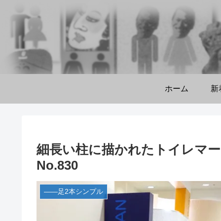
ホーム
新
細長い柱に描かれたトイレマー
No.830
――足2本シンプル