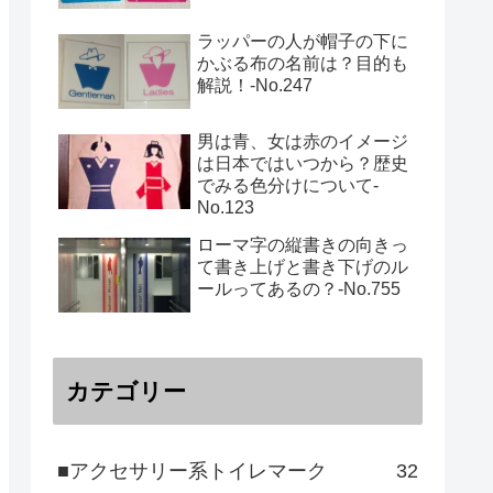
ラッパーの人が帽子の下に
かぶる布の名前は？目的も
解説！‐No.247
男は青、女は赤のイメージ
は日本ではいつから？歴史
でみる色分けについて-
No.123
ローマ字の縦書きの向きっ
て書き上げと書き下げのル
ールってあるの？‐No.755
カテゴリー
■アクセサリー系トイレマーク
32