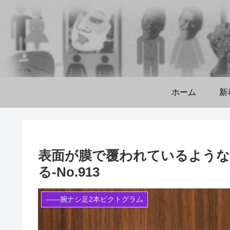
ホーム
新
表面が膜で覆われているよう
る‐No.913
――腕ナシ足2本ピクトグラム