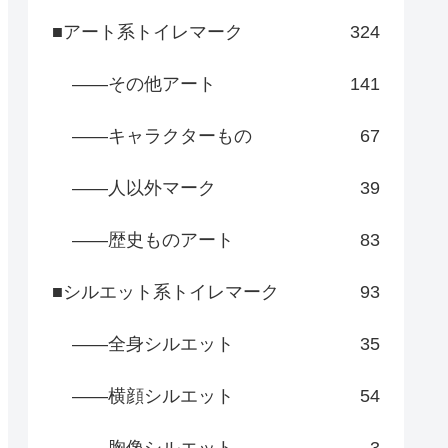
■アート系トイレマーク
324
――その他アート
141
――キャラクターもの
67
――人以外マーク
39
――歴史ものアート
83
■シルエット系トイレマーク
93
――全身シルエット
35
――横顔シルエット
54