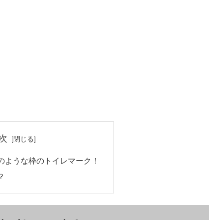
次
のような枠のトイレマーク！
？