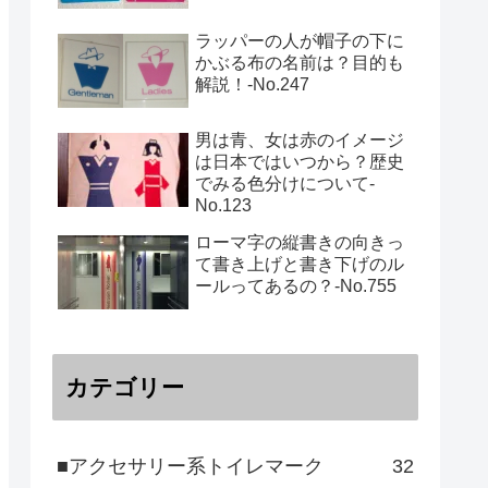
ラッパーの人が帽子の下に
かぶる布の名前は？目的も
解説！‐No.247
男は青、女は赤のイメージ
は日本ではいつから？歴史
でみる色分けについて-
No.123
ローマ字の縦書きの向きっ
て書き上げと書き下げのル
ールってあるの？‐No.755
カテゴリー
■アクセサリー系トイレマーク
32