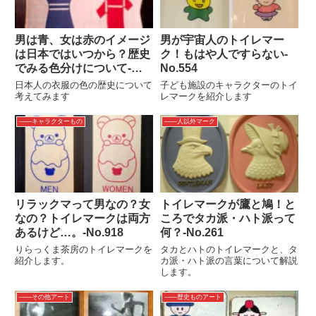
男は青、女は赤のイメージ
男が宇宙人のトイレマー
は日本ではいつから？歴史
ク！もはや人ですらない‐
でみる色分けについて-
No.554
No.123
日本人の衣服の色の歴史について
子ども施設のキャラクターのトイ
考えてみます
レマークを紹介します
――キャラクターもの
――人以外マーク
リラックマって男なの？女
トイレマークが鷹と鳩！と
なの？トイレマークは両方
ころでタカ派・ハト派って
あるけど…。‐No.918
何？‐No.261
りらっくま茶房のトイレマークを
タカとハトのトイレマークと、タ
紹介します。
カ派・ハト派の言葉について解説
します。
――その他アート
――歴史ものアート