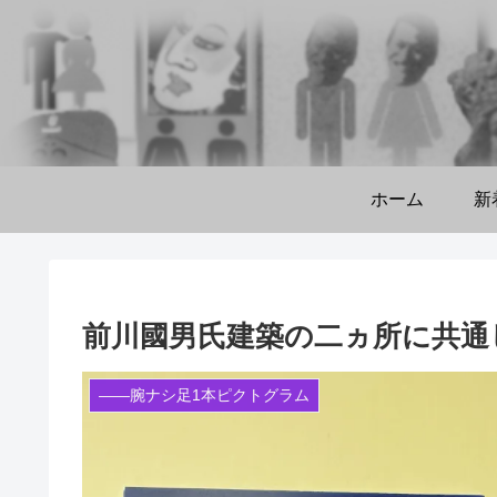
ホーム
新
前川國男氏建築の二ヵ所に共通し
――腕ナシ足1本ピクトグラム