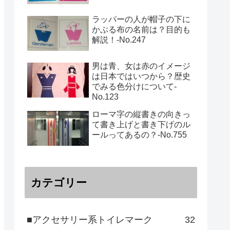
ラッパーの人が帽子の下に
かぶる布の名前は？目的も
解説！‐No.247
男は青、女は赤のイメージ
は日本ではいつから？歴史
でみる色分けについて-
No.123
ローマ字の縦書きの向きっ
て書き上げと書き下げのル
ールってあるの？‐No.755
カテゴリー
■アクセサリー系トイレマーク
32