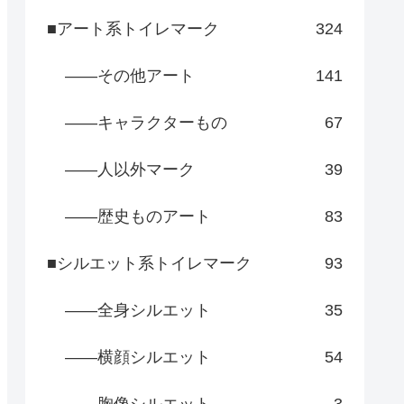
■アート系トイレマーク
324
――その他アート
141
――キャラクターもの
67
――人以外マーク
39
――歴史ものアート
83
■シルエット系トイレマーク
93
――全身シルエット
35
――横顔シルエット
54