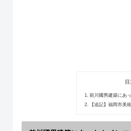
目
前川國男建築にあ
【追記】福岡市美