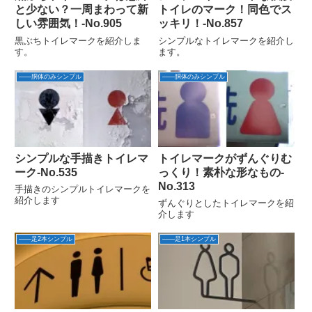
と少ない？一周まわって新
トイレのマーク！同色でス
しい雰囲気！‐No.905
ッキリ！-No.857
黒ぶちトイレマークを紹介しま
シンプルなトイレマークを紹介し
す。
ます。
――胴体のみシンプル
――胴体のみシンプル
シンプルな手描きトイレマ
トイレマークがずんぐりむ
ーク‐No.535
っくり！素朴な形なもの‐
No.313
手描きのシンプルトイレマークを
紹介します
ずんぐりとしたトイレマークを紹
介します
――足2本シンプル
――足1本シンプル