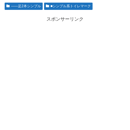
――足2本シンプル
■シンプル系トイレマーク
スポンサーリンク