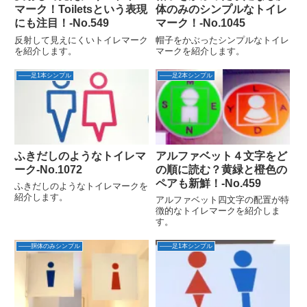
マーク！Toiletsという表現
体のみのシンプルなトイレ
にも注目！‐No.549
マーク！-No.1045
反射して見えにくいトイレマーク
帽子をかぶったシンプルなトイレ
を紹介します。
マークを紹介します。
――足1本シンプル
――足2本シンプル
ふきだしのようなトイレマ
アルファベット４文字をど
ーク-No.1072
の順に読む？黄緑と橙色の
ペアも新鮮！‐No.459
ふきだしのようなトイレマークを
紹介します。
アルファベット四文字の配置が特
徴的なトイレマークを紹介しま
す。
――胴体のみシンプル
――足1本シンプル