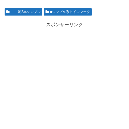
――足2本シンプル
■シンプル系トイレマーク
スポンサーリンク