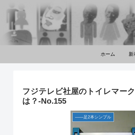
ホーム
新
フジテレビ社屋のトイレマーク
は？-No.155
――足2本シンプル