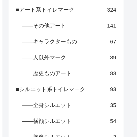
■アート系トイレマーク
324
――その他アート
141
――キャラクターもの
67
――人以外マーク
39
――歴史ものアート
83
■シルエット系トイレマーク
93
――全身シルエット
35
――横顔シルエット
54