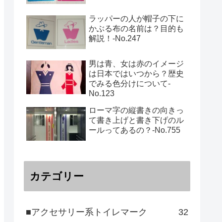
ラッパーの人が帽子の下に
かぶる布の名前は？目的も
解説！‐No.247
男は青、女は赤のイメージ
は日本ではいつから？歴史
でみる色分けについて-
No.123
ローマ字の縦書きの向きっ
て書き上げと書き下げのル
ールってあるの？‐No.755
カテゴリー
■アクセサリー系トイレマーク
32