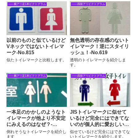
――腕アリ足1本ピクトグラム
――四肢アリピクトグラム
以前のものと似ているけど
無色透明の存在感のないト
Vネックではないトイレマ
イレマーク！逆にスタイリ
ーク‐No.815
ッシュ！‐No.619
似たトイレマークと比較します。
透明のトイレマークを紹介しま
す。
――腕アリ足1本ピクトグラム
――四肢アリピクトグラム
一本足のかかしのようなト
JISトイレマークに似せて
イレマークが他より不安定
いるけど完全にはできてな
にみえるのはなぜ？‐
いのが個人的に愛おしい‐
No.530
No.625
倒れそうなトイレマークを紹介し
似せているけど完全にはできてな
ます
いトイレマークを紹介します。