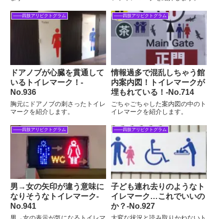
――四肢アリピクトグラム
――四肢アリピクトグラム
ドアノブが心臓を貫通して
情報過多で混乱しちゃう館
いるトイレマーク！‐
内案内図！トイレマークが
No.936
埋もれている！‐No.714
胸元にドアノブの刺さったトイレ
ごちゃごちゃした案内図の中のト
マークを紹介します。
イレマークを紹介します。
――四肢アリピクトグラム
――四肢アリピクトグラム
男→女の矢印が違う意味に
子ども連れ去りのようなト
なりそうなトイレマーク‐
イレマーク…これでいいの
No.941
か？‐No.927
男→女の表示が気になるトイレマ
大変な状況と読み取りかねないト