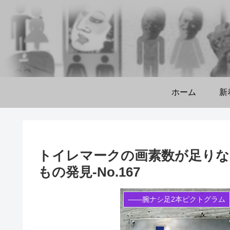
ホーム
新
トイレマークの画素数が足り
もの発見‐No.167
――腕ナシ足2本ピクトグラム