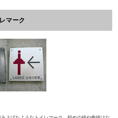
レマーク
積み上げたようなトイレマーク。
斜めの線や曲線はな