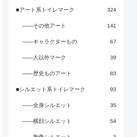
■アート系トイレマーク
324
――その他アート
141
――キャラクターもの
67
――人以外マーク
39
――歴史ものアート
83
■シルエット系トイレマーク
93
――全身シルエット
35
――横顔シルエット
54