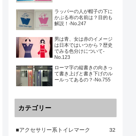
ラッパーの人が帽子の下に
かぶる布の名前は？目的も
解説！‐No.247
男は青、女は赤のイメージ
は日本ではいつから？歴史
でみる色分けについて-
No.123
ローマ字の縦書きの向きっ
て書き上げと書き下げのル
ールってあるの？‐No.755
カテゴリー
■アクセサリー系トイレマーク
32