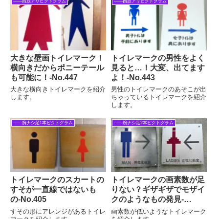
――四肢アリピクトグラム
――四肢アリピクトグラム
大きな壁画トイレマーク！
トイレマークの男性をよく
横向きだからポニーテール
見ると…！大変、出てます
も可能に！‐No.447
よ！‐No.443
大きな横向きトイレマークを紹介
男性のトイレマークのあそこが出
します。
ちゃっているトイレマークを紹介
します。
――腕ナシ足1本ピクトグラム
――腕ナシ足2本ピクトグラム
トイレマークのスカートの
トイレマークの画素数が足
すそが一直線ではないも
りない？ギザギザでモザイ
の‐No.405
クのようなもの発見‐
No.167
すその形にアレンジがあるトイレ
画素数が低いようなトイレマーク