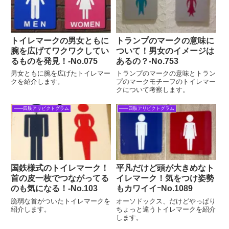
トイレマークの男女ともに
トランプのマークの意味に
腕を広げてワクワクしてい
ついて！男女のイメージは
るものを発見！-No.075
あるの？‐No.753
男女ともに腕を広げたトイレマー
トランプのマークの意味とトラン
クを紹介します。
プのマークモチーフのトイレマー
クについて考察します。
――四肢アリピクトグラム
――四肢アリピクトグラム
国鉄様式のトイレマーク！
平凡だけど頭が大きめなト
首の皮一枚でつながってる
イレマーク！気をつけ姿勢
のも気になる！-No.103
もカワイイｰNo.1089
脆弱な首がついたトイレマークを
オーソドックス、だけどやっぱり
紹介します。
ちょっと違うトイレマークを紹介
します。