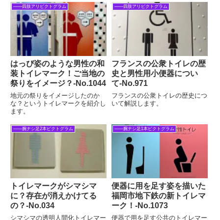
――四肢アリピクトグラム
――四肢アリピクトグラム
はっぴ姿のような男性の和
フランスの公衆トイレの歴
装トイレマーク！ご当地の
史と男性用小便器につい
祭りをイメージ？-No.1044
て‐No.971
地元の祭りをイメージしたのか
フランスの公衆トイレの歴史につ
な？というトイレマークを紹介し
いて解説します。
ます。
――腕ナシ足2本ピクトグラム
――腕ナシ足1本ピクトグラム
トイレマークがシマシマ
便器に用を足す姿を描いた
に？存在が消えかけてる
福岡市地下鉄の新トイレマ
の？-No.034
ーク！-No.1073
シマシマの透明人間化トイレマー
便器で用を足す公共のトイレマー