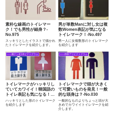
素朴な線画のトイレマー
男が単数Manに対し女は複
ク！でも男性が細身？‐
数Women表記が気になる
No.975
トイレマーク！‐No.497
スッキリとしたイラストで描かれ
男一人に女複数形のトイレマーク
たトイレマークを紹介します。
を紹介します
――腕ナシ足1本ピクトグラム
――四肢アリピクトグラム
トイレマークがハッキリし
トイレマークで頭が大きく
ていてカワイイ！韓国語の
て可愛いものを発見！一般
トイレ表記も気になる！‐
的な頭身は？‐No.030
No.191
ハッキリとした形のトイレマーク
一般的なものよりちょっと頭が大
を紹介します
きめでカワイイトイレマークを紹
介します。