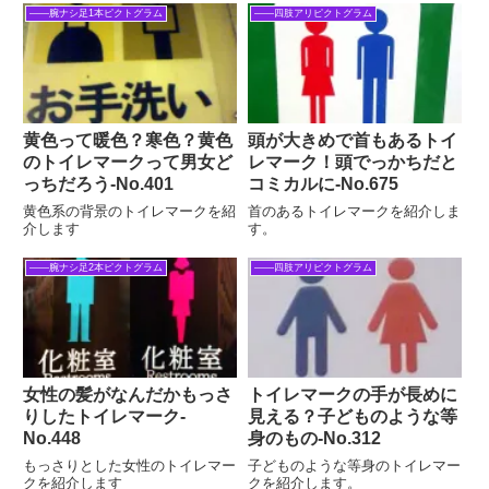
――腕ナシ足1本ピクトグラム
――四肢アリピクトグラム
黄色って暖色？寒色？黄色
頭が大きめで首もあるトイ
のトイレマークって男女ど
レマーク！頭でっかちだと
っちだろう‐No.401
コミカルに‐No.675
黄色系の背景のトイレマークを紹
首のあるトイレマークを紹介しま
介します
す。
――腕ナシ足2本ピクトグラム
――四肢アリピクトグラム
女性の髪がなんだかもっさ
トイレマークの手が長めに
りしたトイレマーク‐
見える？子どものような等
No.448
身のもの-No.312
もっさりとした女性のトイレマー
子どものような等身のトイレマー
クを紹介します
クを紹介します。