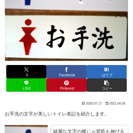
X
Facebook
はてブ
LINE
Pinterest
コピー
2020.07.17
2021.04.26
お手洗の文字が美しいトイレ表記を紹介します。
綺麗な文字の横じゃ背筋も伸びる