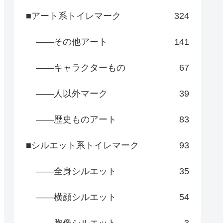
■アート系トイレマーク
324
――その他アート
141
――キャラクターもの
67
――人以外マーク
39
――歴史ものアート
83
■シルエット系トイレマーク
93
――全身シルエット
35
――横顔シルエット
54