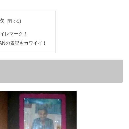
次
トイレマーク！
MANの表記もカワイイ！