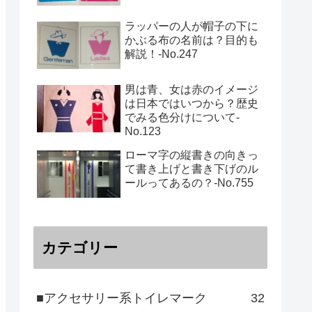
ラッパーの人が帽子の下に
かぶる布の名前は？目的も
解説！‐No.247
男は青、女は赤のイメージ
は日本ではいつから？歴史
でみる色分けについて-
No.123
ローマ字の縦書きの向きっ
て書き上げと書き下げのル
ールってあるの？‐No.755
カテゴリー
■アクセサリー系トイレマーク
32