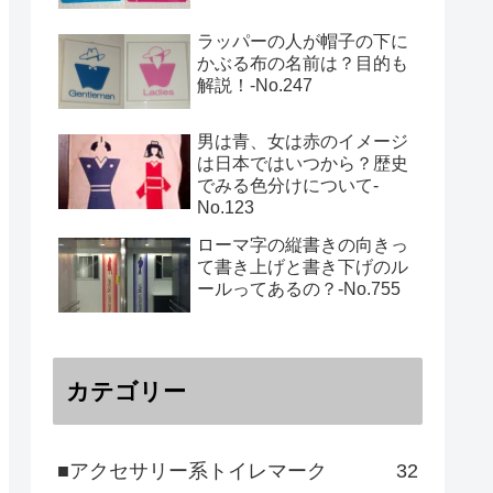
ラッパーの人が帽子の下に
かぶる布の名前は？目的も
解説！‐No.247
男は青、女は赤のイメージ
は日本ではいつから？歴史
でみる色分けについて-
No.123
ローマ字の縦書きの向きっ
て書き上げと書き下げのル
ールってあるの？‐No.755
カテゴリー
■アクセサリー系トイレマーク
32