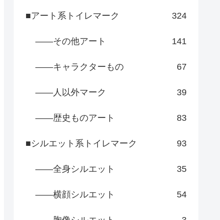
■アート系トイレマーク
324
――その他アート
141
――キャラクターもの
67
――人以外マーク
39
――歴史ものアート
83
■シルエット系トイレマーク
93
――全身シルエット
35
――横顔シルエット
54