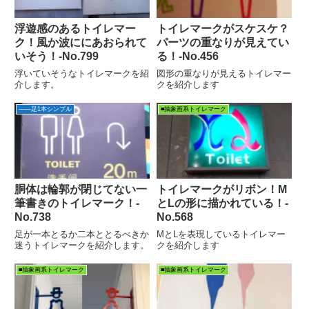
浮遊感のあるトイレマー
トイレマークがスケスケ？
ク！風か波ににあおられて
パーツの重なりが見えてい
いそう！‐No.799
る！‐No.456
浮いていそうなトイレマークを紹
図形の重なりが見えるトイレマー
介します。
クを紹介します
――足1本シンプル
■抽象画系トイレマーク
胴体は輪郭が閉じてない一
トイレマークがリボン！M
筆書きのトイレマーク！‐
とLの形に描かれている！‐
No.738
No.568
足が一本とるか二本ととるべきか
MとLを表現しているトイレマー
迷うトイレマークを紹介します。
クを紹介します
■抽象画系トイレマーク
■抽象画系トイレマーク