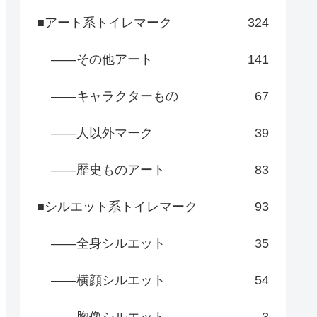
■アート系トイレマーク
324
――その他アート
141
――キャラクターもの
67
――人以外マーク
39
――歴史ものアート
83
■シルエット系トイレマーク
93
――全身シルエット
35
――横顔シルエット
54