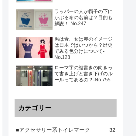
ラッパーの人が帽子の下に
かぶる布の名前は？目的も
解説！‐No.247
男は青、女は赤のイメージ
は日本ではいつから？歴史
でみる色分けについて-
No.123
ローマ字の縦書きの向きっ
て書き上げと書き下げのル
ールってあるの？‐No.755
カテゴリー
■アクセサリー系トイレマーク
32