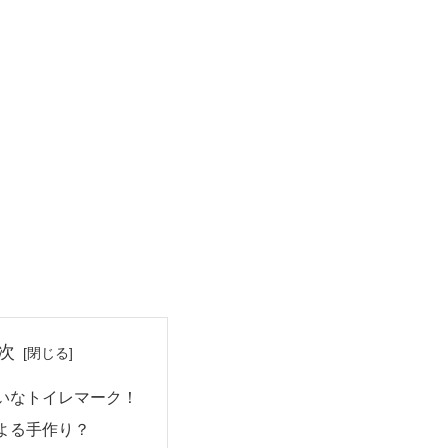
次
いなトイレマーク！
よる手作り？