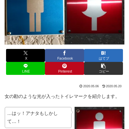
X
Facebook
はてブ
LINE
Pinterest
コピー
2020.05.06
2020.05.20
女の勘のような光が入ったトイレマークを紹介します。
…はッ！アナタもしかし
て…！