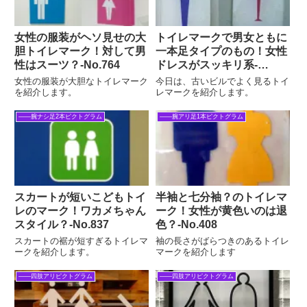
女性の服装がヘソ見せの大
トイレマークで男女ともに
胆トイレマーク！対して男
一本足タイプのもの！女性
性はスーツ？‐No.764
ドレスがスッキリ系-
No.003
女性の服装が大胆なトイレマーク
今日は、古いビルでよく見るトイ
を紹介します。
レマークを紹介します。
――腕ナシ足2本ピクトグラム
――腕アリ足1本ピクトグラム
スカートが短いこどもトイ
半袖と七分袖？のトイレマ
レのマーク！ワカメちゃん
ーク！女性が黄色いのは退
スタイル？‐No.837
色？‐No.408
スカートの裾が短すぎるトイレマ
袖の長さがばらつきのあるトイレ
ークを紹介します。
マークを紹介します
――四肢アリピクトグラム
――四肢アリピクトグラム