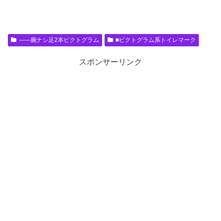
――腕ナシ足2本ピクトグラム
■ピクトグラム系トイレマーク
スポンサーリンク