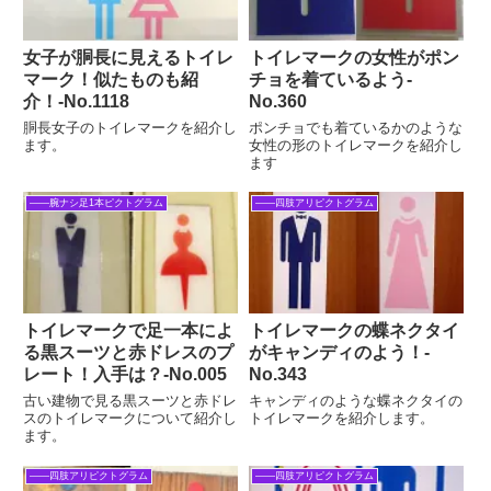
女子が胴長に見えるトイレ
トイレマークの女性がポン
マーク！似たものも紹
チョを着ているよう‐
介！-No.1118
No.360
胴長女子のトイレマークを紹介し
ポンチョでも着ているかのような
ます。
女性の形のトイレマークを紹介し
ます
――腕ナシ足1本ピクトグラム
――四肢アリピクトグラム
トイレマークで足一本によ
トイレマークの蝶ネクタイ
る黒スーツと赤ドレスのプ
がキャンディのよう！‐
レート！入手は？-No.005
No.343
古い建物で見る黒スーツと赤ドレ
キャンディのような蝶ネクタイの
スのトイレマークについて紹介し
トイレマークを紹介します。
ます。
――四肢アリピクトグラム
――四肢アリピクトグラム