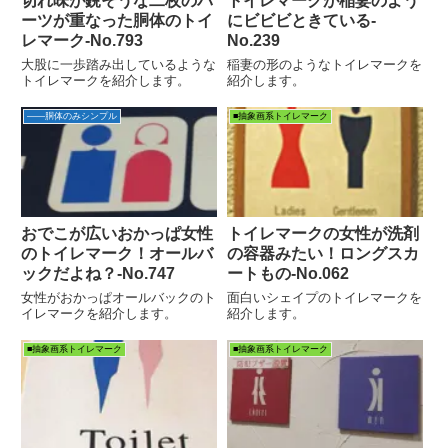
切れ味が鋭そうな二枚のパ
トイレマークが稲妻のよう
ーツが重なった胴体のトイ
にビビビときている-
レマーク‐No.793
No.239
大股に一歩踏み出しているような
稲妻の形のようなトイレマークを
トイレマークを紹介します。
紹介します。
――胴体のみシンプル
■抽象画系トイレマーク
おでこが広いおかっぱ女性
トイレマークの女性が洗剤
のトイレマーク！オールバ
の容器みたい！ロングスカ
ックだよね？‐No.747
ートもの‐No.062
女性がおかっぱオールバックのト
面白いシェイプのトイレマークを
イレマークを紹介します。
紹介します。
■抽象画系トイレマーク
■抽象画系トイレマーク