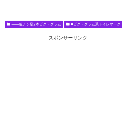
――腕ナシ足2本ピクトグラム
■ピクトグラム系トイレマーク
スポンサーリンク