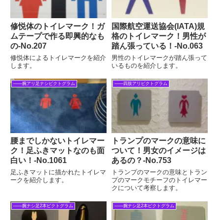
修悦体のトイレマーク！ガ
国際航空運送協会(IATA)規
ムテープで作る即興的なも
格のトイレマーク！男性が
の-No.207
踏ん張っている！‐No.063
修悦体によるトイレマークを紹介
男性のトイレマークが踏ん張って
します。
いるものを紹介します。
――腕アリ足ナシピクトグラム
――四肢アリピクトグラム
腰までしかないトイレマー
トランプのマークの意味に
ク！足ふきマットなのも面
ついて！男女のイメージは
白い！-No.1061
あるの？‐No.753
足ふきマットに描かれたトイレマ
トランプのマークの意味とトラン
ークを紹介します。
プのマークモチーフのトイレマー
クについて考察します。
――腕ナシ足2本ピクトグラム
――腕ナシ足2本ピクトグラム