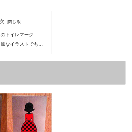
次
りのトイレマーク！
ん風なイラストでも…