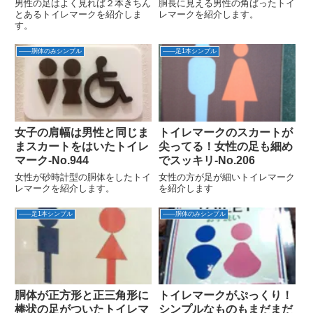
男性の足はよく見れば２本きちん
胴長に見える男性の角ばったトイ
とあるトイレマークを紹介しま
レマークを紹介します。
す。
――胴体のみシンプル
――足1本シンプル
女子の肩幅は男性と同じま
トイレマークのスカートが
まスカートをはいたトイレ
尖ってる！女性の足も細め
マーク‐No.944
でスッキリ‐No.206
女性が砂時計型の胴体をしたトイ
女性の方が足が細いトイレマーク
レマークを紹介します。
を紹介します
――足1本シンプル
――胴体のみシンプル
胴体が正方形と正三角形に
トイレマークがぷっくり！
棒状の足がついたトイレマ
シンプルなものもまだまだ