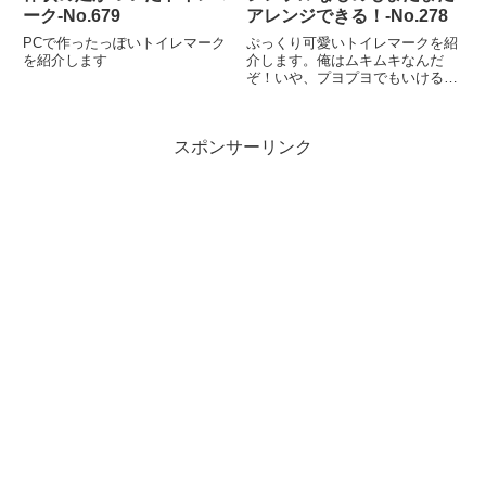
ーク‐No.679
アレンジできる！‐No.278
PCで作ったっぽいトイレマーク
ぷっくり可愛いトイレマークを紹
を紹介します
介します。俺はムキムキなんだ
ぞ！いや、プヨプヨでもいける形
よ。発見場所：長崎市 ガソリン
スタンド発見日：2009年1月9日
シンプルだけど、一味違うトイレ
スポンサーリンク
マーク今回のトイレマークは、頭
と胴体の２つのパーツからなる...