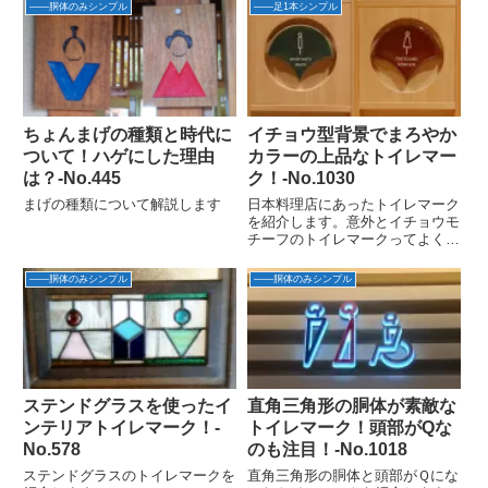
――胴体のみシンプル
――足1本シンプル
ちょんまげの種類と時代に
イチョウ型背景でまろやか
ついて！ハゲにした理由
カラーの上品なトイレマー
は？‐No.445
ク！-No.1030
まげの種類について解説します
日本料理店にあったトイレマーク
を紹介します。意外とイチョウモ
チーフのトイレマークってよくあ
るよね今回はたぶん銀杏で有名な
熊本城前だからかな発見場所：熊
――胴体のみシンプル
――胴体のみシンプル
本市中央区 郷土料理店発見日：
2022年6月23日提供：MO様イチ
ョウ背景のトイレマーク今...
ステンドグラスを使ったイ
直角三角形の胴体が素敵な
ンテリアトイレマーク！‐
トイレマーク！頭部がQな
No.578
のも注目！-No.1018
ステンドグラスのトイレマークを
直角三角形の胴体と頭部がＱにな