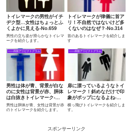
トイレマークの男性がイチ
トイレマークが律儀に首ア
ヂク型…女性はちょっとふ
リ！不自然ではないけど多
くよかに見える‐No.659
くないのはなぜ？-No.314
男性の立ち姿が滑らかなトイレマ
首のあるトイレマークを紹介しま
ークを紹介します。
す
――四肢アリピクトグラム
――四肢アリピクトグラム
男性は体が青、背景が白な
扉に漂っているようなトイ
のに女性は背景が赤、胴体
レマーク！斜めなだけで印
は白抜きトイレマーク‐
象がポップになるよね-
No.771
No.1159
男性は胴体が青、女性は背景が赤
横っ飛びトイレマークを紹介しま
のトイレマークを紹介します。
す。
スポンサーリンク