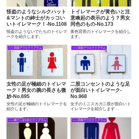
怪盗のようなシルクハット
トイレマークが黄色いと注
&マントの紳士がカッコい
意喚起の表示のよう？男女
いトイレマーク！-No.1108
同色のもの-No.173
怪盗のようないでたちのトイレマ
黄色背景のトイレマークを紹介し
ークを紹介します。
ます。
――四肢アリピクトグラム
――四肢アリピクトグラム
女性の足が極細のトイレマ
二股コンセントのような足
ーク！男女の腕の長さも微
が面白いトイレマーク‐
妙‐No.695
No.968
女性の足が極細のトイレマークを
女子のミニスカガニ股が面白いト
紹介します。
イレマークを紹介します
――腕ナシ足1本ピクトグラム
――四肢アリピクトグラム