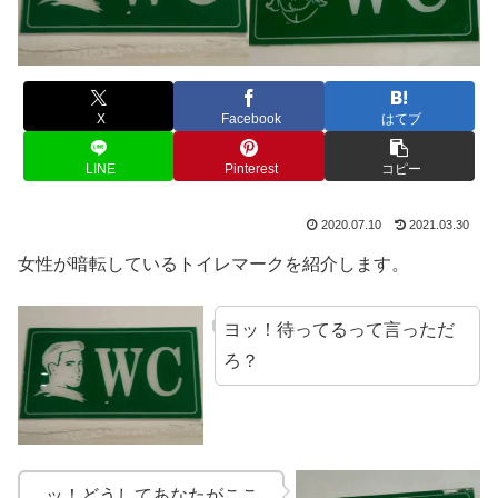
X
Facebook
はてブ
LINE
Pinterest
コピー
2020.07.10
2021.03.30
女性が暗転しているトイレマークを紹介します。
ヨッ！待ってるって言っただ
ろ？
…ッ！どうしてあなたがここ