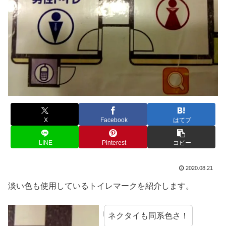
X
Facebook
はてブ
LINE
Pinterest
コピー
2020.08.21
淡い色も使用しているトイレマークを紹介します。
ネクタイも同系色さ！