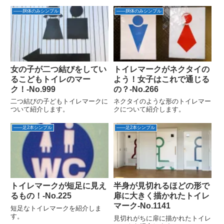
るよね今回はたぶん銀杏で有名な
熊本城前だからかな発見場所：熊
――胴体のみシンプル
――胴体のみシンプル
本市中央区 郷土料理店発見日：
2022年6月23日提供：MO様イチ
ョウ背景のトイレマーク今...
女の子が二つ結びをしてい
トイレマークがネクタイの
るこどもトイレのマー
よう！女子はこれで通じる
ク！‐No.999
の？‐No.266
二つ結びの子どもトイレマークに
ネクタイのような形のトイレマー
ついて紹介します。
クについて紹介します。
――足2本シンプル
――足2本シンプル
トイレマークが短足に見え
半身が見切れるほどの形で
るもの！‐No.225
扉に大きく描かれたトイレ
マーク-No.1141
短足なトイレマークを紹介しま
す。
見切れがちに扉に描かれたトイレ