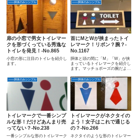
――胴体のみシンプル
――胴体のみシンプル
扉の小窓で男女トイレマー
首にMとWが挟まったトイ
クを形づくっている秀逸な
レマーク！リボン？腕？-
トイレを発見！‐No.865
No.1167
小窓の形に注目のトイレを紹介し
胴体と頭の間に「M」「W」が挟
ます。
まっているトイレマークを紹介し
ます。マッチョポーズの腕だよ！
それが腕なら貧相じゃない？発見
場所：沖縄県那覇市おもろまち
――胴体のみシンプル
――胴体のみシンプル
書店発見日：2026年3月22日リボ
ン？腕？今回のトイレマークは、
よく見る一般的な〇と△の...
トイレマークで一番シンプ
トイレマークがネクタイの
ルな形！だけどあんまり売
よう！女子はこれで通じる
ってない？-No.238
の？‐No.266
一番シンプルな形のトイレマーク
ネクタイのような形のトイレマー