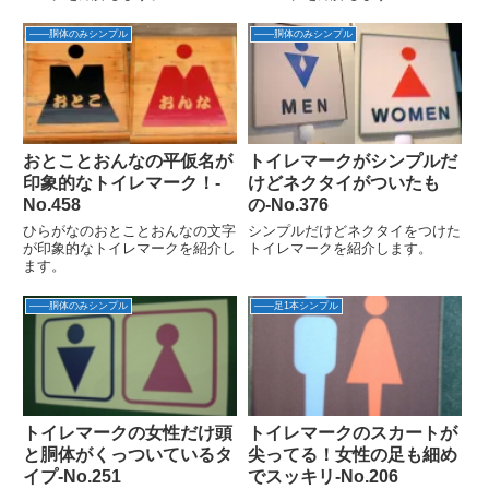
――胴体のみシンプル
――胴体のみシンプル
おとことおんなの平仮名が
トイレマークがシンプルだ
印象的なトイレマーク！‐
けどネクタイがついたも
No.458
の‐No.376
ひらがなのおとことおんなの文字
シンプルだけどネクタイをつけた
が印象的なトイレマークを紹介し
トイレマークを紹介します。
ます。
――胴体のみシンプル
――足1本シンプル
トイレマークの女性だけ頭
トイレマークのスカートが
と胴体がくっついているタ
尖ってる！女性の足も細め
イプ-No.251
でスッキリ‐No.206