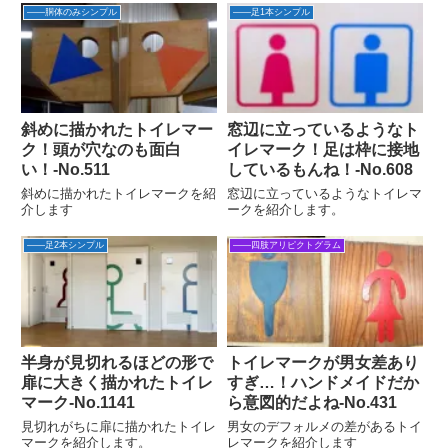
――胴体のみシンプル
――足1本シンプル
斜めに描かれたトイレマー
窓辺に立っているようなト
ク！頭が穴なのも面白
イレマーク！足は枠に接地
い！‐No.511
しているもんね！‐No.608
斜めに描かれたトイレマークを紹
窓辺に立っているようなトイレマ
介します
ークを紹介します。
――足2本シンプル
――四肢アリピクトグラム
半身が見切れるほどの形で
トイレマークが男女差あり
扉に大きく描かれたトイレ
すぎ…！ハンドメイドだか
マーク-No.1141
ら意図的だよね‐No.431
見切れがちに扉に描かれたトイレ
男女のデフォルメの差があるトイ
マークを紹介します。
レマークを紹介します