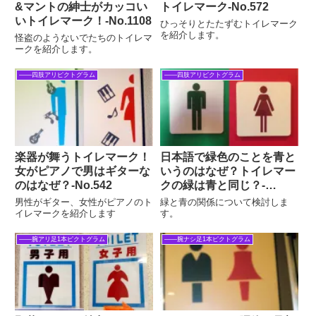
&マントの紳士がカッコい
トイレマーク‐No.572
いトイレマーク！-No.1108
ひっそりとたたずむトイレマーク
を紹介します。
怪盗のようないでたちのトイレマ
ークを紹介します。
――四肢アリピクトグラム
――四肢アリピクトグラム
楽器が舞うトイレマーク！
日本語で緑色のことを青と
女がピアノで男はギターな
いうのはなぜ？トイレマー
のはなぜ？‐No.542
クの緑は青と同じ？‐
No.814
男性がギター、女性がピアノのト
緑と青の関係について検討しま
イレマークを紹介します
す。
――腕アリ足1本ピクトグラム
――腕ナシ足1本ピクトグラム