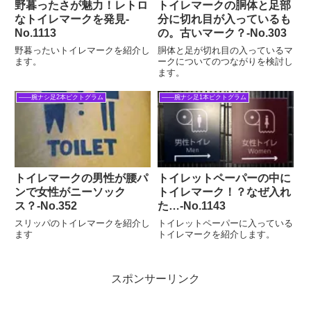
野暮ったさが魅力！レトロ
トイレマークの胴体と足部
なトイレマークを発見‐
分に切れ目が入っているも
No.1113
の。古いマーク？‐No.303
野暮ったいトイレマークを紹介し
胴体と足が切れ目の入っているマ
ます。
ークについてのつながりを検討し
ます。
――腕ナシ足2本ピクトグラム
――腕ナシ足1本ピクトグラム
トイレマークの男性が腰パ
トイレットペーパーの中に
ンで女性がニーソック
トイレマーク！？なぜ入れ
ス？‐No.352
た…‐No.1143
スリッパのトイレマークを紹介し
トイレットペーパーに入っている
ます
トイレマークを紹介します。
スポンサーリンク