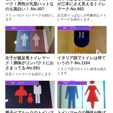
ーク！男性が丸型ハットな
が三本にさえ見えるトイレ
のも面白い！‐No.407
マーク‐No.982
スリッパのトイレマークを紹介し
足元切りっぱなしが印象的なトイ
ます
レマークを紹介します。
――四肢アリピクトグラム
――腕ナシ足2本ピクトグラム
女子が超足長トイレマー
イタリア語でトイレは何て
ク！胴体がコンパクトにお
いうの？-No.1164
さまってる‐No.691
イタリア語でのトイレ表現を紹介
します。
足長トイレマークを紹介します。
――腕ナシ足2本ピクトグラム
――四肢アリピクトグラム
親子ペアルックのトイレマ
トイレマークの胴体が角ば