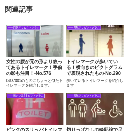
関連記事
――四肢アリピクトグラム
――四肢アリピクトグラム
女性の腰が元の形より絞っ
トイレマークが歩いてい
てあるトイレマーク！手前
る！横向きのピクトグラム
の影も注目！‐No.576
で表現されたもの‐No.290
ISO7001のものにちょっと似たト
歩いているトイレマークを紹介し
イレマークを紹介します。
ます
――腕ナシ足2本ピクトグラム
――四肢アリピクトグラム
ピンクのスリッパトイレマ
切りっぱなしの輪郭線で足