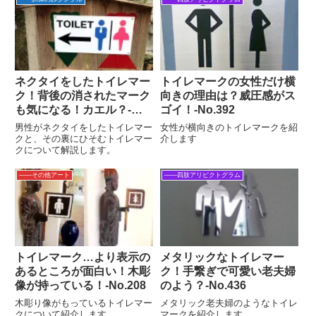
ネクタイをしたトイレマー
トイレマークの女性だけ横
ク！背後の消されたマーク
向きの理由は？威圧感がス
も気になる！カエル？-
ゴイ！‐No.392
No.1008
男性がネクタイをしたトイレマー
女性が横向きのトイレマークを紹
クと、その裏にひそむトイレマー
介します
クについて解説します。
――その他アート
――四肢アリピクトグラム
トイレマーク…より表示の
メタリックなトイレマー
あるところが面白い！木彫
ク！手繋ぎで可愛い老夫婦
像が持っている！-No.208
のよう？‐No.436
木彫り像がもっているトイレマー
メタリック老夫婦のようなトイレ
クについて紹介します。
マークを紹介します