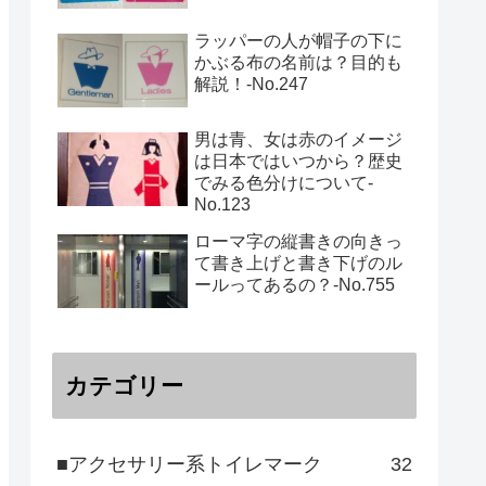
ラッパーの人が帽子の下に
かぶる布の名前は？目的も
解説！‐No.247
男は青、女は赤のイメージ
は日本ではいつから？歴史
でみる色分けについて-
No.123
ローマ字の縦書きの向きっ
て書き上げと書き下げのル
ールってあるの？‐No.755
カテゴリー
■アクセサリー系トイレマーク
32