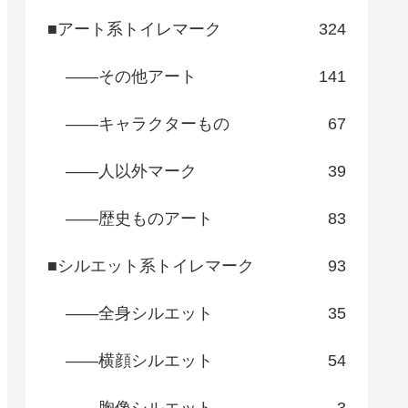
■アート系トイレマーク
324
――その他アート
141
――キャラクターもの
67
――人以外マーク
39
――歴史ものアート
83
■シルエット系トイレマーク
93
――全身シルエット
35
――横顔シルエット
54