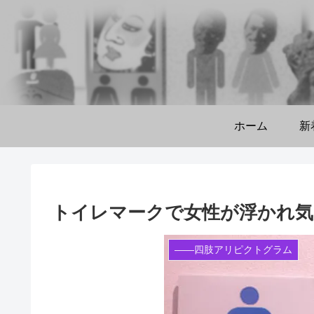
ホーム
新
トイレマークで女性が浮かれ気味
――四肢アリピクトグラム