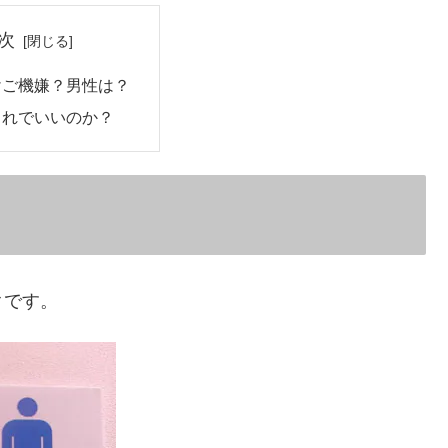
次
けご機嫌？男性は？
これでいいのか？
クです。