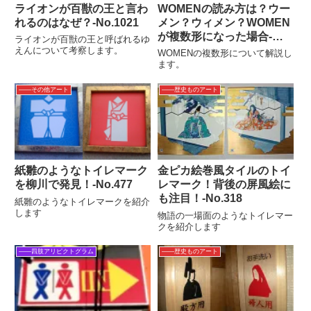
ライオンが百獣の王と言わ
WOMENの読み方は？ウー
れるのはなぜ？-No.1021
メン？ウィメン？WOMEN
が複数形になった場合-
ライオンが百獣の王と呼ばれるゆ
No.127
えんについて考察します。
WOMENの複数形について解説し
ます。
――その他アート
――歴史ものアート
紙雛のようなトイレマーク
金ピカ絵巻風タイルのトイ
を柳川で発見！‐No.477
レマーク！背後の屏風絵に
も注目！-No.318
紙雛のようなトイレマークを紹介
します
物語の一場面のようなトイレマー
クを紹介します
――四肢アリピクトグラム
――歴史ものアート