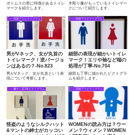
ボトムスの形に特徴があるトイレ
木彫り像がもっているトイレマー
マークを紹介します。
クについて紹介します。
――四肢アリピクトグラム
――四肢アリピクトグラム
男がVネック、女が丸首の
細部の表現が細かいトイレ
トイレマーク！逆バージョ
マーク！エリや袖など端の
ンはあるの？‐No.823
処理が丁寧‐No.704
男がVネック、女が丸首という表
細部も丁寧に描かれたピクトグラ
現について考察します。
ムを紹介します。
――腕ナシ足2本ピクトグラム
――四肢アリピクトグラム
怪盗のようなシルクハット
WOMENの読み方は？ウー
&マントの紳士がカッコい
メン？ウィメン？WOMEN