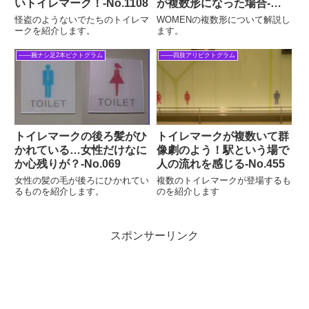
いトイレマーク！-No.1108
が複数形になった場合-
No.127
怪盗のようないでたちのトイレマ
WOMENの複数形について解説し
ークを紹介します。
ます。
――腕ナシ足2本ピクトグラム
――四肢アリピクトグラム
トイレマークの後ろ髪がひ
トイレマークが複数いて群
かれている…女性だけなに
像劇のよう！駅という場で
か心残りが？-No.069
人の流れを感じる‐No.455
女性の髪の毛が後ろにひかれてい
複数のトイレマークが登場するも
るものを紹介します。
のを紹介します
スポンサーリンク