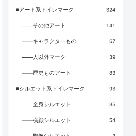
■アート系トイレマーク
324
――その他アート
141
――キャラクターもの
67
――人以外マーク
39
――歴史ものアート
83
■シルエット系トイレマーク
93
――全身シルエット
35
――横顔シルエット
54