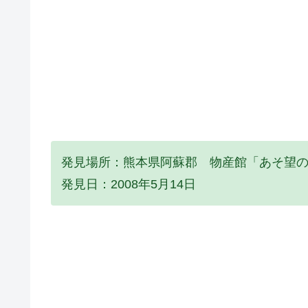
発見場所：熊本県阿蘇郡 物産館「あそ望
発見日：2008年5月14日