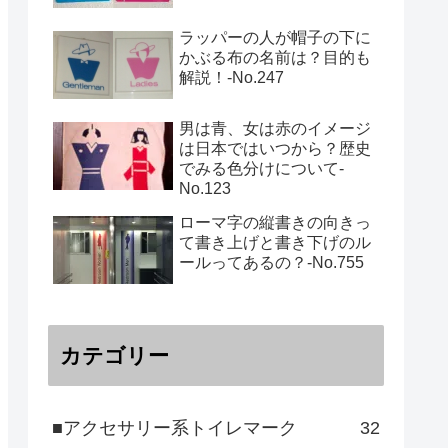
ラッパーの人が帽子の下に
かぶる布の名前は？目的も
解説！‐No.247
男は青、女は赤のイメージ
は日本ではいつから？歴史
でみる色分けについて-
No.123
ローマ字の縦書きの向きっ
て書き上げと書き下げのル
ールってあるの？‐No.755
カテゴリー
■アクセサリー系トイレマーク
32