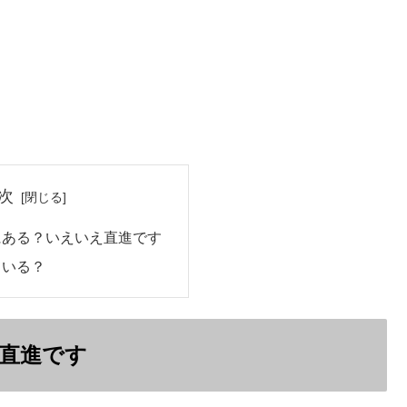
次
にある？いえいえ直進です
ている？
直進です