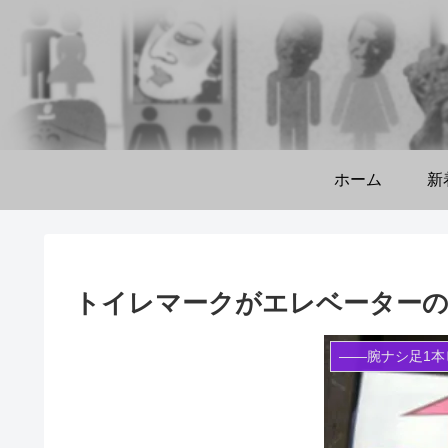
ホーム
新
トイレマークがエレベーターの案
――腕ナシ足1本