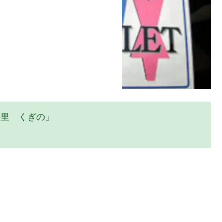
の里 くぎの」