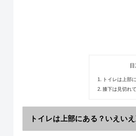
目
トイレは上部
膝下は見切れ
トイレは上部にある？いえいえ