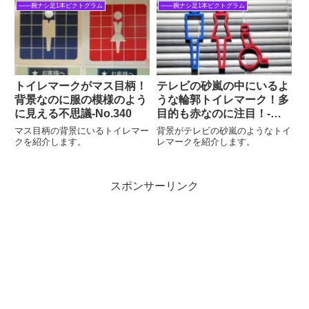
――腕ナシ足1本ピクトグラム
――腕ナシ足1本ピクトグラム
トイレマークがマス目柄！
テレビの砂嵐の中にいるよ
背景なのに服の模様のよう
うな輪郭トイレマーク！多
に見える不思議‐No.340
目的も赤なのに注目！‐
No.907
マス目柄の背景にいるトイレマー
背景がテレビの砂嵐のようなトイ
クを紹介します。
レマークを紹介します。
スポンサーリンク