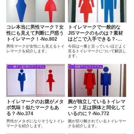
コレ本当に男性マーク？女
トイレマークで一般的な
性にも見えて判断に戸惑う
JISマークのものは？素材
トイレマーク！‐No.802
はどこで入手できる？-
No.002
男性マークが女性にも見えるトイ
今回は一番と言っていいほどよく
レマークを紹介します。
見るトイレマークについて解説し
ます。
――腕ナシ足1本ピクトグラム
――四肢アリピクトグラム
トイレマークのお腹がメタ
腕が独立しているトイレマ
ボ気味！似たマークもあ
ーク！足は胴体と同化して
る？‐No.374
いるのに？‐No.772
男性がメタボになりそうなトイレ
腕が切り離されているトイレマー
マークを紹介します。
クを紹介します。