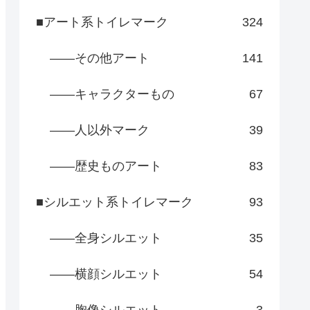
■アート系トイレマーク
324
――その他アート
141
――キャラクターもの
67
――人以外マーク
39
――歴史ものアート
83
■シルエット系トイレマーク
93
――全身シルエット
35
――横顔シルエット
54