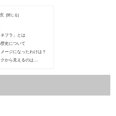
次
は
カネフラ」とは
の歴史について
イメージになったわけは？
ークから見えるのは…