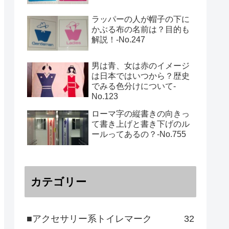
ラッパーの人が帽子の下に
かぶる布の名前は？目的も
解説！‐No.247
男は青、女は赤のイメージ
は日本ではいつから？歴史
でみる色分けについて-
No.123
ローマ字の縦書きの向きっ
て書き上げと書き下げのル
ールってあるの？‐No.755
カテゴリー
■アクセサリー系トイレマーク
32