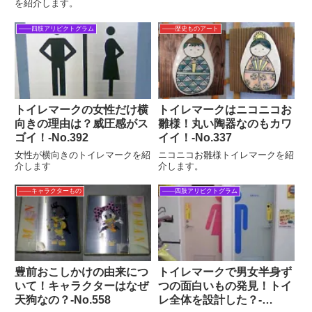
を紹介します。
――四肢アリピクトグラム
――歴史ものアート
トイレマークの女性だけ横
トイレマークはニコニコお
向きの理由は？威圧感がス
雛様！丸い陶器なのもカワ
ゴイ！‐No.392
イイ！‐No.337
女性が横向きのトイレマークを紹
ニコニコお雛様トイレマークを紹
介します
介します。
――キャラクターもの
――四肢アリピクトグラム
豊前おこしかけの由来につ
トイレマークで男女半身ず
いて！キャラクターはなぜ
つの面白いもの発見！トイ
天狗なの？‐No.558
レ全体を設計した？-