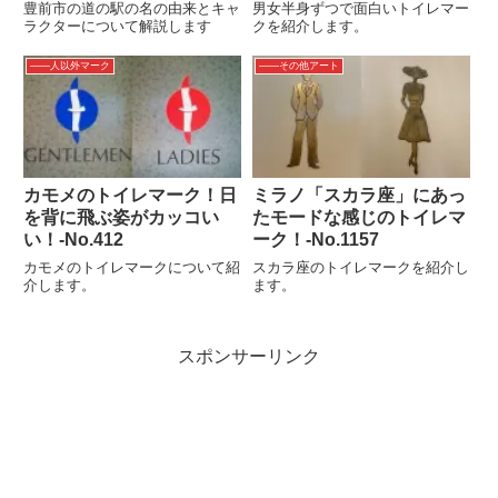
No.074
豊前市の道の駅の名の由来とキャ
男女半身ずつで面白いトイレマー
ラクターについて解説します
クを紹介します。
――人以外マーク
――その他アート
カモメのトイレマーク！日
ミラノ「スカラ座」にあっ
を背に飛ぶ姿がカッコい
たモードな感じのトイレマ
い！‐No.412
ーク！-No.1157
カモメのトイレマークについて紹
スカラ座のトイレマークを紹介し
介します。
ます。
スポンサーリンク